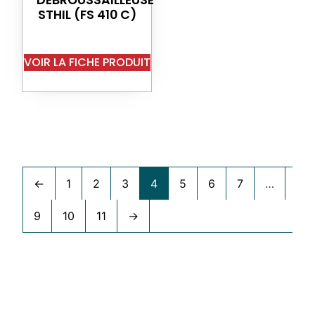
STHIL (FS 410 C)
VOIR LA FICHE PRODUIT
←
1
2
3
4
5
6
7
…
9
10
11
→
Accueil