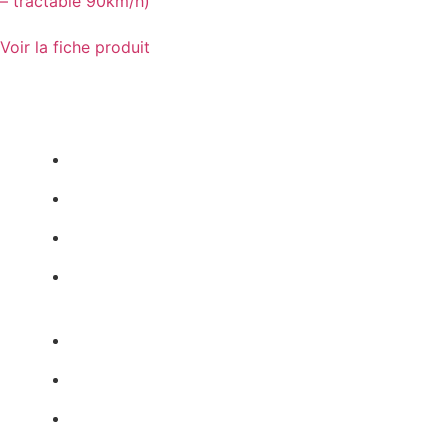
– tractable 90km/h)
Voir la fiche produit
Accueil
Partenaires
Groupe Bouhet
Téléchargements
MATÉRIELS
Terrassement
Compactage
Élévation / Manutention