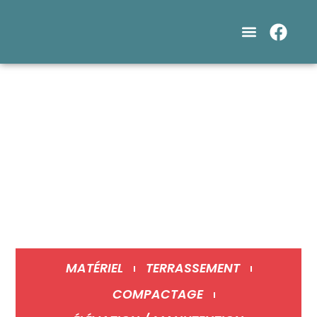
LocaBTP - 1 rue des Céramistes - 71160 Digoin​
LocaBTP - 1 rue de Chez Lecuyer - 71300
Montceau-Les-Mines
03 85 84 28 00
contact@locabtp.net
Lundi - Vendredi :
7h00 à 12h et 13h30 à 18h00
MATÉRIEL
TERRASSEMENT
COMPACTAGE