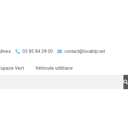
Mines
03 85 84 28 00
contact@locabtp.net
Espace Vert
Véhicule utilitaire