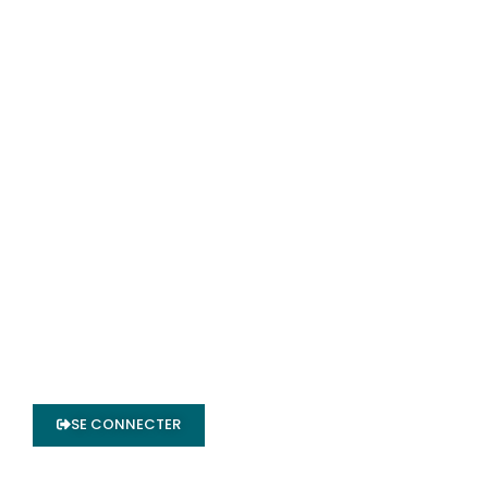
MATÉRIELS
Terrassement
Compactage
Élévation / Manutention
Divers
Promotions
Occasions
RENSEIGNEMENTS
Contact | Horaires | Plan d'accès
Conditions de Vente
Mentions Légales
ADMINISTRATION
SE CONNECTER
© 2014 – 2026
LocaBTP
. Tous droits réservés. | Réalisation